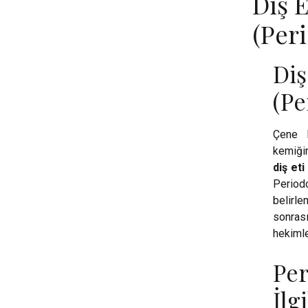
Diş E
(Per
Di
(Pe
Çene k
kemiği
diş eti
Period
belirle
sonras
hekimle
Pe
İlg