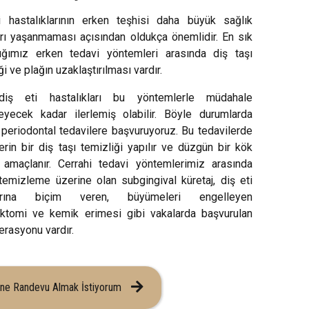
i hastalıklarının erken teşhisi daha büyük sağlık
arı yaşanmaması açısından oldukça önemlidir. En sık
dığımız erken tedavi yöntemleri arasında diş taşı
ği ve plağın uzaklaştırılması vardır.
diş eti hastalıkları bu yöntemlerle müdahale
eyecek kadar ilerlemiş olabilir. Böyle durumlarda
 periodontal tedavilere başvuruyoruz. Bu tedavilerde
rin bir diş taşı temizliği yapılır ve düzgün bir kök
 amaçlanır. Cerrahi tedavi yöntemlerimiz arasında
 temizleme üzerine olan subgingival küretaj, diş eti
larına biçim veren, büyümeleri engelleyen
ektomi ve kemik erimesi gibi vakalarda başvurulan
erasyonu vardır.
ine Randevu Almak İstiyorum