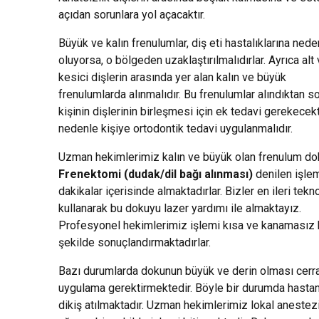
açıdan sorunlara yol açacaktır.
Büyük ve kalın frenulumlar, diş eti hastalıklarına nede
oluyorsa, o bölgeden uzaklaştırılmalıdırlar. Ayrıca alt
kesici dişlerin arasında yer alan kalın ve büyük
frenulumlarda alınmalıdır. Bu frenulumlar alındıktan so
kişinin dişlerinin birleşmesi için ek tedavi gerekecekt
nedenle kişiye ortodontik tedavi uygulanmalıdır.
Uzman hekimlerimiz kalın ve büyük olan frenulum do
Frenektomi (dudak/dil bağı alınması)
denilen işlem
dakikalar içerisinde almaktadırlar. Bizler en ileri tekno
kullanarak bu dokuyu lazer yardımı ile almaktayız.
Profesyonel hekimlerimiz işlemi kısa ve kanamasız 
şekilde sonuçlandırmaktadırlar.
Bazı durumlarda dokunun büyük ve derin olması cerr
uygulama gerektirmektedir. Böyle bir durumda hasta
dikiş atılmaktadır. Uzman hekimlerimiz lokal anestezi