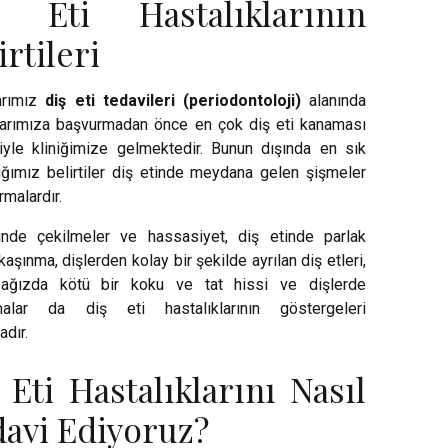
ş Eti Hastalıklarının
irtileri
arımız
diş eti tedavileri (periodontoloji)
alanında
arımıza başvurmadan önce en çok diş eti kanaması
tiyle kliniğimize gelmektedir. Bunun dışında en sık
ığımız belirtiler diş etinde meydana gelen şişmeler
rmalardır.
inde çekilmeler ve hassasiyet, diş etinde parlak
kaşınma, dişlerden kolay bir şekilde ayrılan diş etleri,
, ağızda kötü bir koku ve tat hissi ve dişlerde
malar da diş eti hastalıklarının göstergeleri
adır.
 Eti Hastalıklarını Nasıl
avi Ediyoruz?