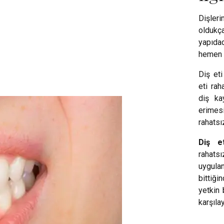
Dişler
oldukç
yapıdad
hemen f
Diş eti
eti rah
diş ka
erimesi
rahatsı
Diş et
rahatsı
uygula
bittiği
yetkin 
karşılay