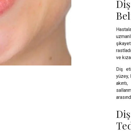
Di
Bel
Hastal
uzmanl
şikaye
rastlad
ve kıza
Diş et
yüzey, 
akıntı
sallan
arasınd
Diş
Ted