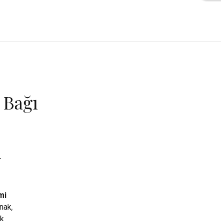
 Bağı
l
mi
anak,
ak