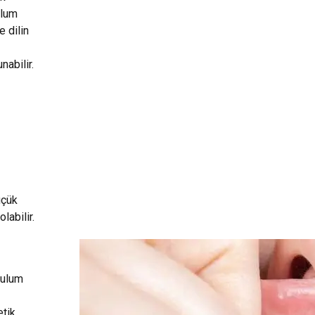
ulum
 dilin
abilir.
üçük
labilir.
nulum
etik