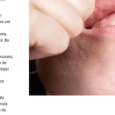
n
 ve üst
nra,
ir. Bu
kusunu,
 ile
lojiyi
bir
ahi
mıza
 ile