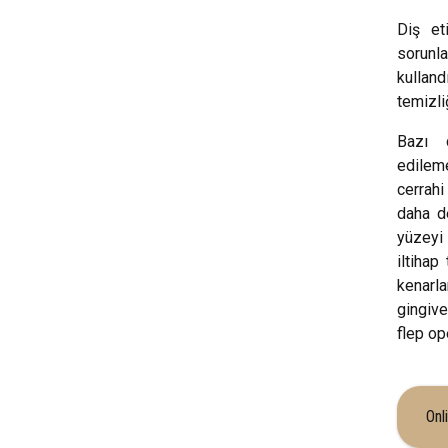
Diş et
sorunl
kullan
temizli
Bazı 
edilem
cerrahi
daha de
yüzeyi
iltihap
kenar
gingiv
flep op
Onl