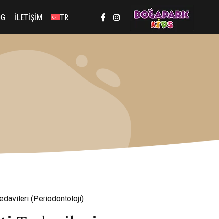
OG
İLETİŞİM
TR
EN
Tedavileri (Periodontoloji)